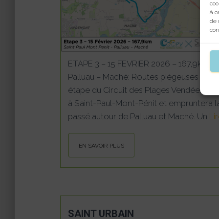
coo
à c
de 
con
ETAPE 3 – 15 FEVRIER 2026 – 167,9km Sa
Palluau – Maché: Routes piégeuses et fin
étape du Circuit des Plages Vendéennes
à Saint-Paul-Mont-Pénit et empruntera 
passé autour de Palluau et Maché. Un
Lir
EN SAVOIR PLUS
SAINT URBAIN