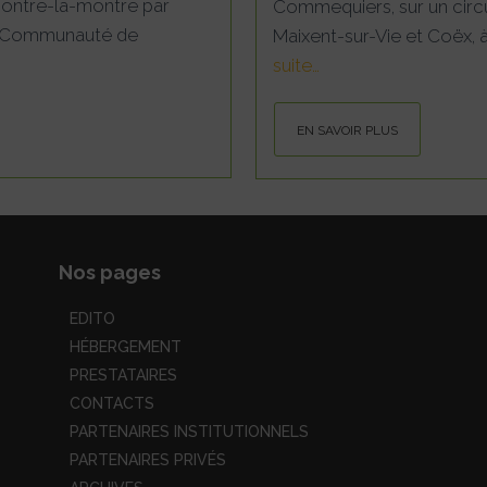
 contre-la-montre par
Commequiers, sur un circu
la Communauté de
Maixent-sur-Vie et Coëx, à
suite…
EN SAVOIR PLUS
Nos pages
EDITO
HÉBERGEMENT
PRESTATAIRES
CONTACTS
PARTENAIRES INSTITUTIONNELS
PARTENAIRES PRIVÉS