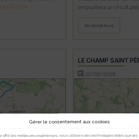
Lire la suite…
empruntera un circuit pla
EN SAVOIR PLUS
LE CHAMP SAINT PÈ
20/02/2026
Gérer le consentement aux cookies
r offrir les meilleures expériences, nous utilisons des technologies telles que les