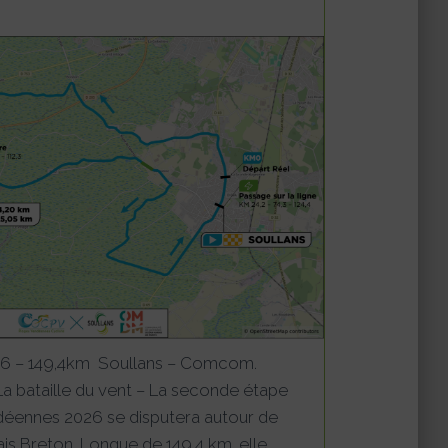
26 – 149,4km Soullans – Comcom.
a bataille du vent – La seconde étape
ndéennes 2026 se disputera autour de
is Breton. Longue de 149,4 km, elle