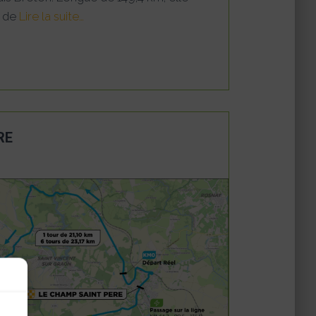
t de
Lire la suite…
RE