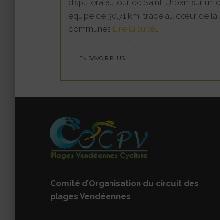
disputera autour de Saint-Urbain sur un
équipe de 30,71 km, tracé au cœur de 
communes
Lire la suite…
EN SAVOIR PLUS
Comité d’Organisation du circuit des
plages Vendéennes