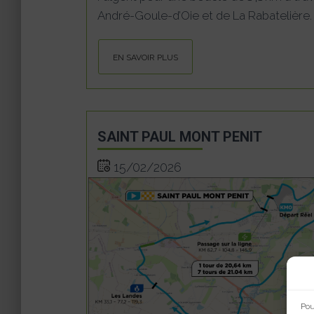
André-Goule-d’Oie et de La Rabatelière.
EN SAVOIR PLUS
SAINT PAUL MONT PENIT
15/02/2026
Pou