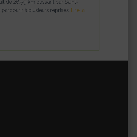
it de 26,59 km passant par Saint-
 parcourir à plusieurs reprises.
Lire la