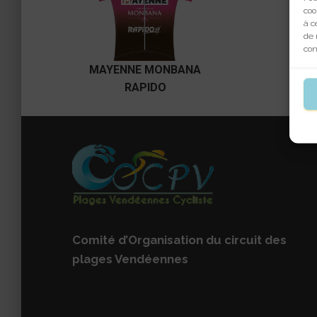
coo
à c
de 
con
MAYENNE MONBANA
RAPIDO
Comité d’Organisation du circuit des
plages Vendéennes