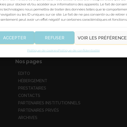
kies pour stocker et/ou accéder aux informations des appareils. Le fait de consen
es technologies nous permettra de traiter des données telles que le comporteme
navigation ou les ID uniques sur ce site. Le fait de ne pas consentir ou de retirer 
sentement peut avoir un effet négatif sur certaines caractéristiques et fonctions
ACCEPTER
REFUSER
VOIR LES PRÉFÉRENCE
Politique de cookies
Politique de confidentialité
Nos pages
EDITO
HÉBERGEMENT
PRESTATAIRES
CONTACTS
PARTENAIRES INSTITUTIONNELS
PARTENAIRES PRIVÉS
ARCHIVES