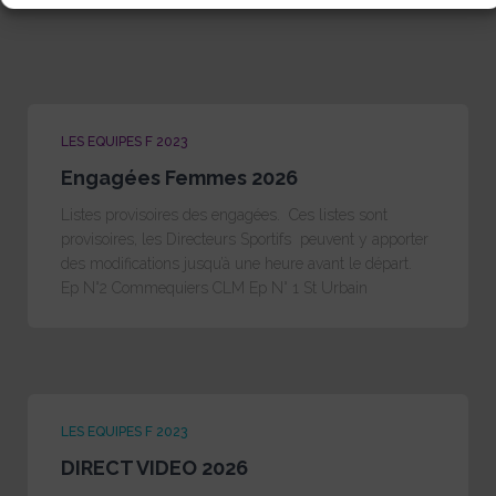
LES EQUIPES F 2023
Engagées Femmes 2026
Listes provisoires des engagées. Ces listes sont
provisoires, les Directeurs Sportifs peuvent y apporter
des modifications jusqu’à une heure avant le départ.
Ep N°2 Commequiers CLM Ep N° 1 St Urbain
LES EQUIPES F 2023
DIRECT VIDEO 2026