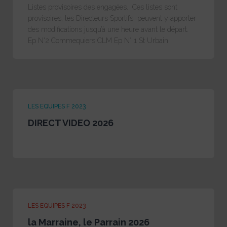
Listes provisoires des engagées. Ces listes sont
provisoires, les Directeurs Sportifs peuvent y apporter
des modifications jusqu’à une heure avant le départ.
Ep N°2 Commequiers CLM Ep N° 1 St Urbain
LES EQUIPES F 2023
DIRECT VIDEO 2026
LES EQUIPES F 2023
la Marraine, le Parrain 2026