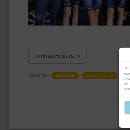
VISITER LE SITE DE L'ÉQUIPE
Pou
coo
Catégories :
LES ÉQUIPES
LES EQUIPES 2022
à c
de 
con