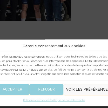
Gérer le consentement aux cookies
r offrir les meilleures expériences, nous utilisons des technologies telles que les
kies pour stocker et/ou accéder aux informations des appareils. Le fait de consen
es technologies nous permettra de traiter des données telles que le comporteme
navigation ou les ID uniques sur ce site. Le fait de ne pas consentir ou de retirer 
sentement peut avoir un effet négatif sur certaines caractéristiques et fonctions
ACCEPTER
REFUSER
VOIR LES PRÉFÉRENCE
Politique de cookies
Politique de confidentialité