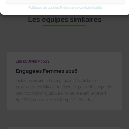
Politique de cookies
Politique de confidentialité
Les équipes similaires
LES EQUIPES F 2023
Engagées Femmes 2026
Listes provisoires des engagées. Ces listes sont
provisoires, les Directeurs Sportifs peuvent y apporter
des modifications jusqu’à une heure avant le départ.
Ep N°2 Commequiers CLM Ep N° 1 St Urbain