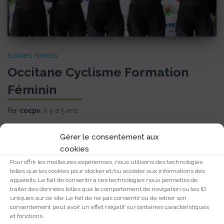
EQUIPES FEMMES
Occitane Cyclisme Formation
Féminin
Par
cocpv
, il y a
5 ans
Gérer le consentement aux
cookies
Pour offrir les meilleures expériences, nous utilisons des technologies
telles que les cookies pour stocker et/ou accéder aux informations des
appareils. Le fait de consentir à ces technologies nous permettra de
traiter des données telles que le comportement de navigation ou les ID
uniques sur ce site. Le fait de ne pas consentir ou de retirer son
consentement peut avoir un effet négatif sur certaines caractéristiques
et fonctions.