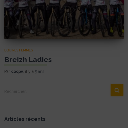
EQUIPES FEMMES
Breizh Ladies
Par
cocpv
, il y a
5 ans
R
Rechercher…
e
c
h
e
Articles récents
r
c