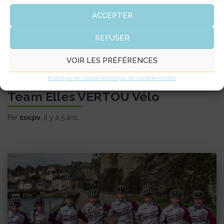
ACCEPTER
REFUSER
VOIR LES PRÉFÉRENCES
Politique de cookies
Politique de confidentialité
EQUIPES FEMMES
Team Elles VERTOU Vélo
Par
cocpv
, il y a
5 ans