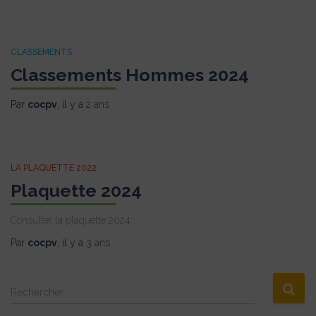
CLASSEMENTS
Classements Hommes 2024
Par
cocpv
, il y a
2 ans
LA PLAQUETTE 2022
Plaquette 2024
Consulter la plaquette 2024 :
Par
cocpv
, il y a
3 ans
R
Rechercher…
e