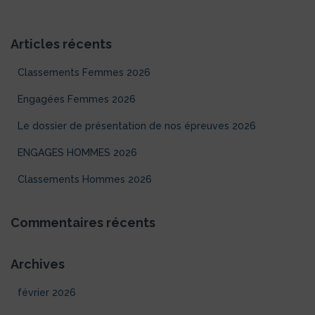
c
h
e
Articles récents
r
c
Classements Femmes 2026
h
e
Engagées Femmes 2026
r
Le dossier de présentation de nos épreuves 2026
:
ENGAGES HOMMES 2026
Classements Hommes 2026
Commentaires récents
Archives
février 2026