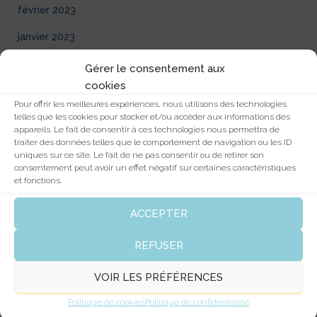
février 2023
janvier 2023
octobre 2022
Gérer le consentement aux
cookies
février 2022
Pour offrir les meilleures expériences, nous utilisons des technologies
telles que les cookies pour stocker et/ou accéder aux informations des
janvier 2022
appareils. Le fait de consentir à ces technologies nous permettra de
traiter des données telles que le comportement de navigation ou les ID
décembre 2021
uniques sur ce site. Le fait de ne pas consentir ou de retirer son
consentement peut avoir un effet négatif sur certaines caractéristiques
novembre 2021
et fonctions.
décembre 2020
ACCEPTER
novembre 2020
REFUSER
décembre 2019
VOIR LES PRÉFÉRENCES
octobre 2019
Politique de cookies
Politique de confidentialité
septembre 2019