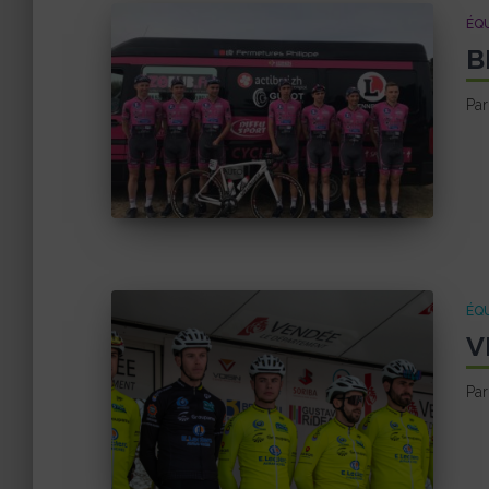
ÉQU
B
Pa
ÉQU
V
Pa