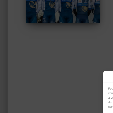
Pou
coo
à c
de 
con