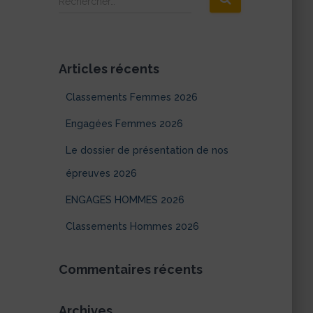
Rechercher…
e
c
h
e
Articles récents
r
c
Classements Femmes 2026
h
e
Engagées Femmes 2026
r
Le dossier de présentation de nos
:
épreuves 2026
ENGAGES HOMMES 2026
Classements Hommes 2026
Commentaires récents
Archives