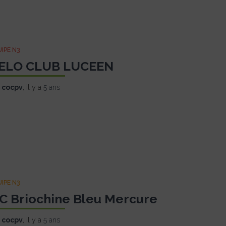
IPE N3
ELO CLUB LUCEEN
r
cocpv
, il y a
5 ans
IPE N3
C Briochine Bleu Mercure
r
cocpv
, il y a
5 ans