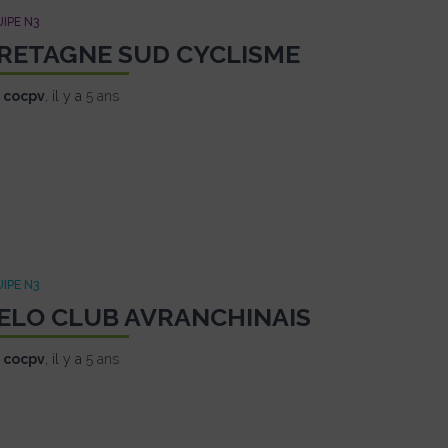
IPE N3
RETAGNE SUD CYCLISME
r
cocpv
, il y a
5 ans
IPE N3
ELO CLUB AVRANCHINAIS
r
cocpv
, il y a
5 ans