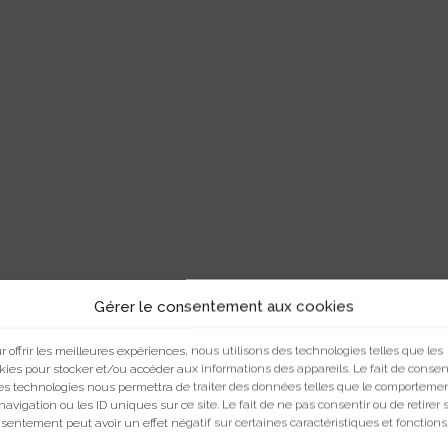
Gérer le consentement aux cookies
r offrir les meilleures expériences, nous utilisons des technologies telles que les
kies pour stocker et/ou accéder aux informations des appareils. Le fait de consen
es technologies nous permettra de traiter des données telles que le comporteme
navigation ou les ID uniques sur ce site. Le fait de ne pas consentir ou de retirer 
sentement peut avoir un effet négatif sur certaines caractéristiques et fonctions