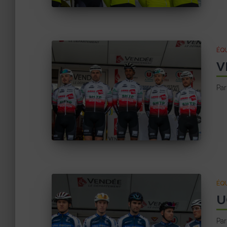
ÉQU
V
Pa
ÉQU
U
Pa