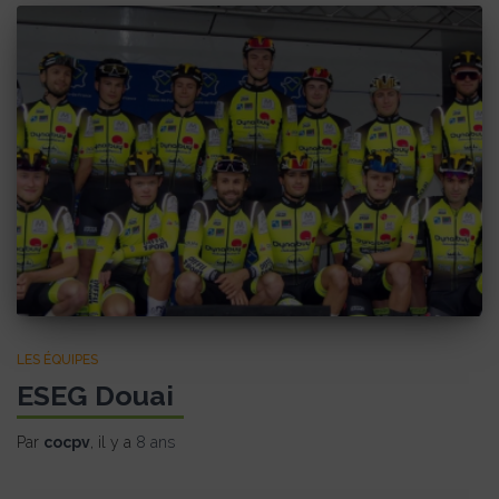
LES ÉQUIPES
ESEG Douai
Par
cocpv
, il y a
8 ans