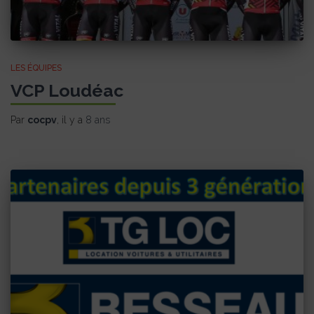
LES ÉQUIPES
VCP Loudéac
Par
cocpv
, il y a
8 ans