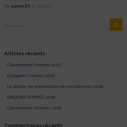
Par
admin ET
, il y a
8 ans
R
Rechercher…
e
c
h
e
Articles récents
r
c
Classements Femmes 2026
h
e
Engagées Femmes 2026
r
Le dossier de présentation de nos épreuves 2026
:
ENGAGES HOMMES 2026
Classements Hommes 2026
Commentaires récents