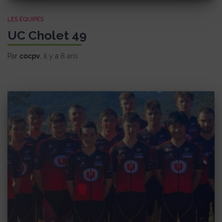
LES ÉQUIPES
UC Cholet 49
Par
cocpv
, il y a
8 ans