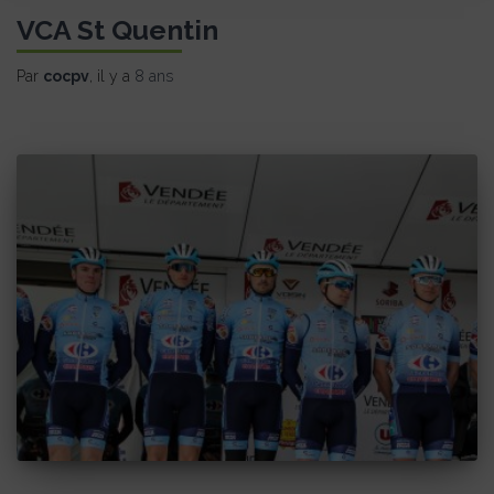
VCA St Quentin
Par
cocpv
, il y a
8 ans