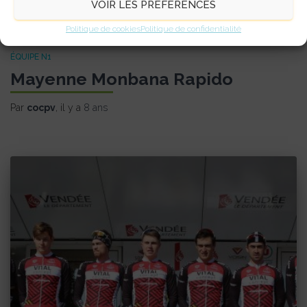
VOIR LES PRÉFÉRENCES
Politique de cookies
Politique de confidentialité
ÉQUIPE N1
Mayenne Monbana Rapido
Par
cocpv
, il y a
8 ans