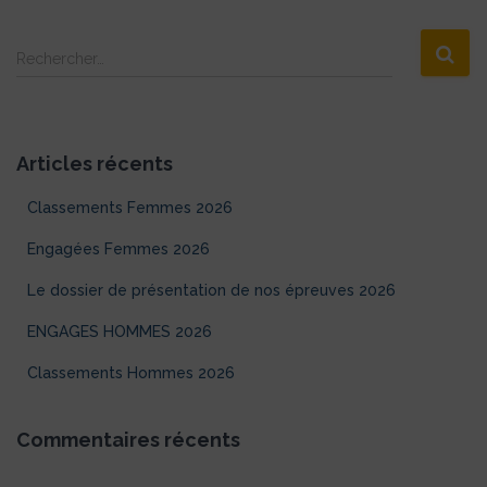
R
Rechercher…
e
c
h
e
Articles récents
r
c
Classements Femmes 2026
h
e
Engagées Femmes 2026
r
Le dossier de présentation de nos épreuves 2026
:
ENGAGES HOMMES 2026
Classements Hommes 2026
Commentaires récents