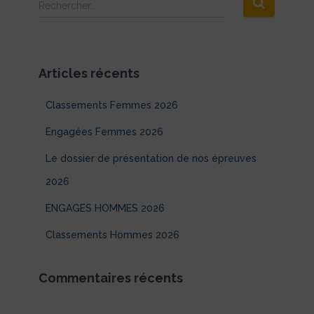
R
Rechercher…
e
c
h
e
Articles récents
r
c
Classements Femmes 2026
h
e
Engagées Femmes 2026
r
Le dossier de présentation de nos épreuves
:
2026
ENGAGES HOMMES 2026
Classements Hommes 2026
Commentaires récents